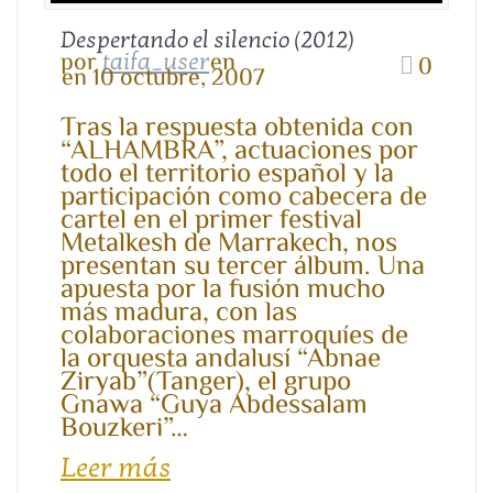
Despertando el silencio (2012)
por
en
taifa_user
0
en 10 octubre, 2007
Tras la respuesta obtenida con
“ALHAMBRA”, actuaciones por
todo el territorio español y la
participación como cabecera de
cartel en el primer festival
Metalkesh de Marrakech, nos
presentan su tercer álbum. Una
apuesta por la fusión mucho
más madura, con las
colaboraciones marroquíes de
la orquesta andalusí “Abnae
Ziryab”(Tanger), el grupo
Gnawa “Guya Abdessalam
Bouzkeri”…
Leer más