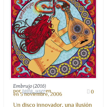
Embrujo (2016)
por
en
taifa_user
0
en 5 noviembre, 2006
Un disco innovador, una ilusión