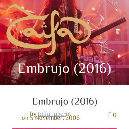
Embrujo (2016)
Embrujo (2016)
by
in
taifa_user
0
on 5 November, 2006