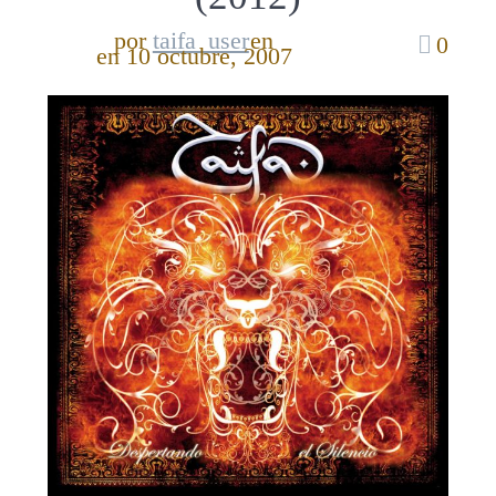
por
taifa_user
en
0
en 10 octubre, 2007