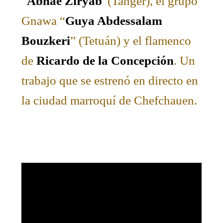
“
Abnae Ziryab
”(Tanger), el grupo
Gnawa “
Guya Abdessalam
Bouzkeri
” (Tetuán) y el flamenco
de
Ricardo de la Concepción
. Un
trabajo que se estrenó en directo en
la ciudad marroquí de Chefchauen.