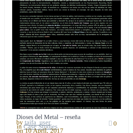
Dioses del Metal – reseña
by
taifa_user
0
in
Case Studies
on 10 April, 2017