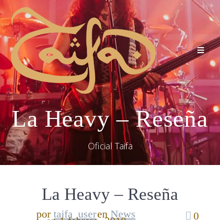
La Heavy – Reseña
Oficial Taifa
La Heavy – Reseña
por
taifa_user
en
News
0