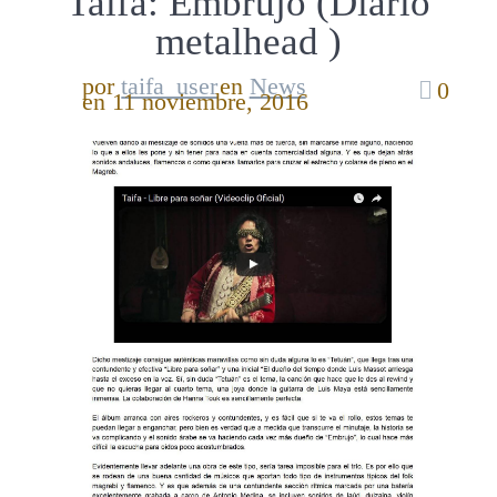
Taifa: Embrujo (Diario
metalhead )
por
taifa_user
en
News
0
en 11 noviembre, 2016