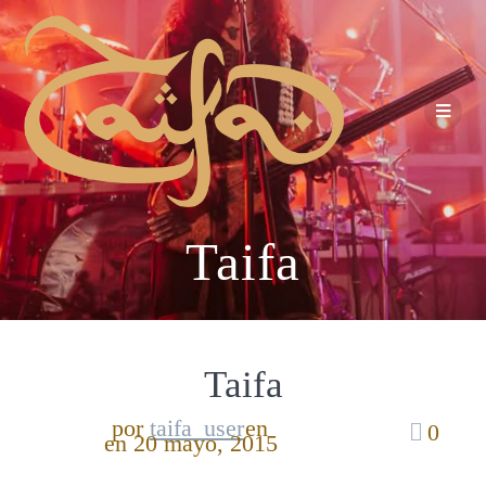
Taifa
Taifa
por
taifa_user
en
0
en 20 mayo, 2015