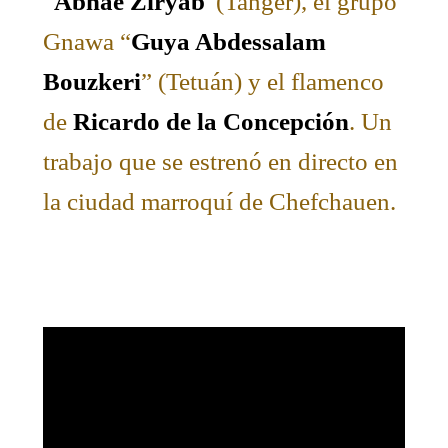
“
Abnae Ziryab
”(Tanger), el grupo
Gnawa “
Guya Abdessalam
Bouzkeri
” (Tetuán) y el flamenco
de
Ricardo de la Concepción
. Un
trabajo que se estrenó en directo en
la ciudad marroquí de Chefchauen.