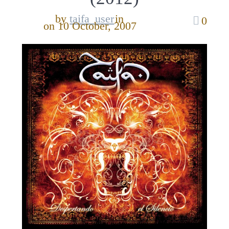
by
taifa_user
in
0
on 10 October, 2007