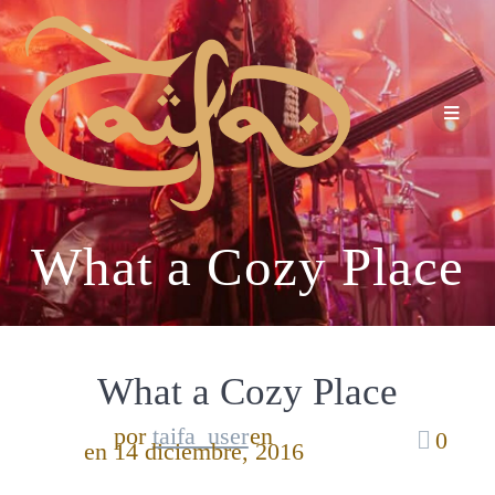
What a Cozy Place
What a Cozy Place
por
taifa_user
en
0
en 14 diciembre, 2016