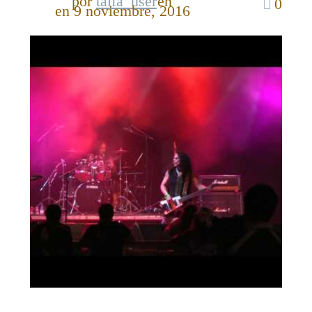
por
taifa_user
en
0
en 9 noviembre, 2016