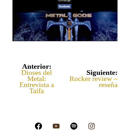
Anterior:
Dioses del
Siguiente:
Metal:
Rocker review –
Entrevista a
reseña
Taifa