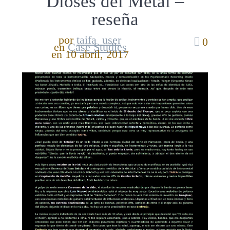
Dioses del Metal –
reseña
por
taifa_user
0
en
Case Studies
en 10 abril, 2017