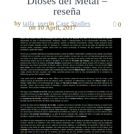
Dioses del Metal –
reseña
by
taifa_user
in
Case Studies
0
on 10 April, 2017