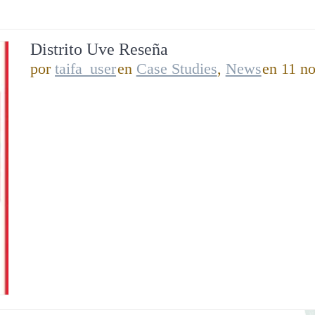
Distrito Uve Reseña
por
taifa_user
en
Case Studies
,
News
en 11 n