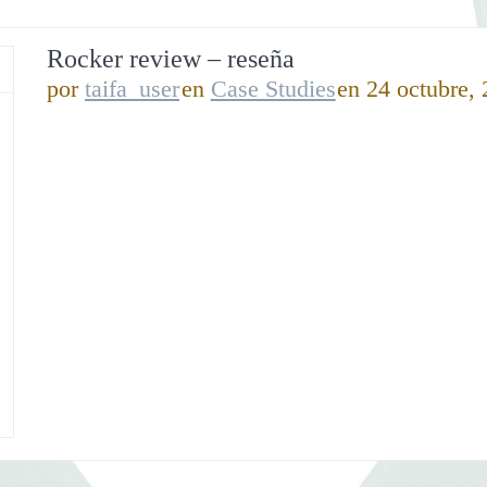
Rocker review – reseña
por
taifa_user
en
Case Studies
en 24 octubre,