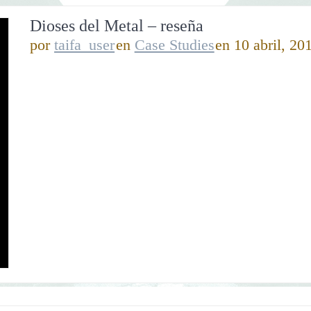
Dioses del Metal – reseña
por
taifa_user
en
Case Studies
en 10 abril, 20